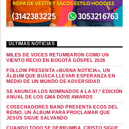
ÚLTIMAS NOTICIAS
MILES DE VOCES RETUMBARON COMO UN
VIENTO RECIO EN BOGOTÁ GÓSPEL 2026
FOLLOW PRESENTA «BUENA NOTICIA», UN
ÁLBUM QUE BUSCA LLEVAR ESPERANZA EN
MEDIO DE UN MUNDO DE ADVERSIDAD
SE ANUNCIA LOS NOMINADOS A LA 57.ª EDICIÓN
ANUAL DE LOS GMA DOVE AWARDS
COSECHADORES BAND PRESENTA ECOS DEL
REINO, UN ÁLBUM PARA PROCLAMAR QUE
JESÚS SIGUE SALVANDO
CUANDO TODO SE DERRUMBA, CRISTO SIGUE