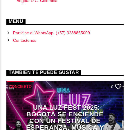
Bogotá D.C. Colombia
MENU
Participe al WhatsApp: (+57) 3238865009
Contáctenos
TAMBIÉN TE PUEDE GUSTAR
CONCIERTO
0
UNA LUZ FEST 2025:
BOGOTÁ SE ENCIENDE
CON UN FESTIVAL DE
ESPERANZA, MÚSICA Y