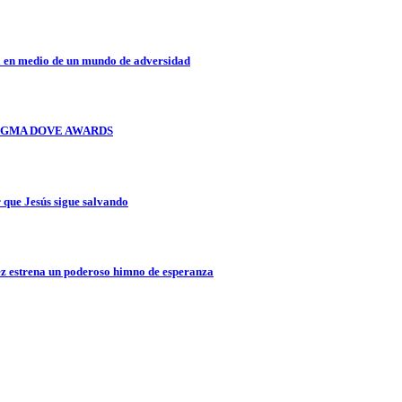
a en medio de un mundo de adversidad
OS GMA DOVE AWARDS
que Jesús sigue salvando
z estrena un poderoso himno de esperanza