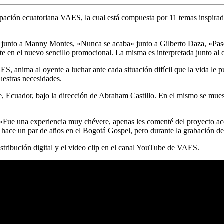
ión ecuatoriana VAES, la cual está compuesta por 11 temas inspirados 
junto a Manny Montes, «Nunca se acaba» junto a Gilberto Daza, «Paso
e en el nuevo sencillo promocional. La misma es interpretada junto a
anima al oyente a luchar ante cada situación difícil que la vida le pue
nuestras necesidades.
te, Ecuador, bajo la dirección de Abraham Castillo. En el mismo se mue
 «Fue una experiencia muy chévere, apenas les comenté del proyecto ac
hace un par de años en el Bogotá Gospel, pero durante la grabación de
stribución digital y el video clip en el canal YouTube de VAES.