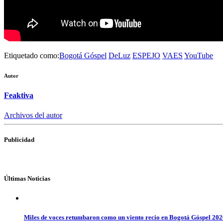
Etiquetado como:
Bogotá Góspel
DeLuz
ESPEJO
VAES
YouTube
Autor
Feaktiva
Archivos del autor
Publicidad
Últimas Noticias
Miles de voces retumbaron como un viento recio en Bogotá Góspel 20