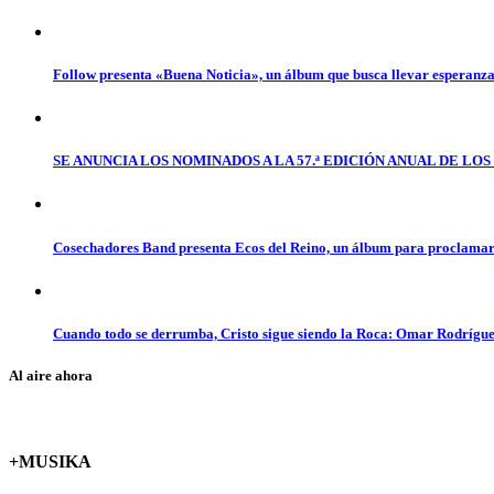
Follow presenta «Buena Noticia», un álbum que busca llevar esperanz
SE ANUNCIA LOS NOMINADOS A LA 57.ª EDICIÓN ANUAL DE L
Cosechadores Band presenta Ecos del Reino, un álbum para proclamar 
Cuando todo se derrumba, Cristo sigue siendo la Roca: Omar Rodrígue
Al aire ahora
+MUSIKA