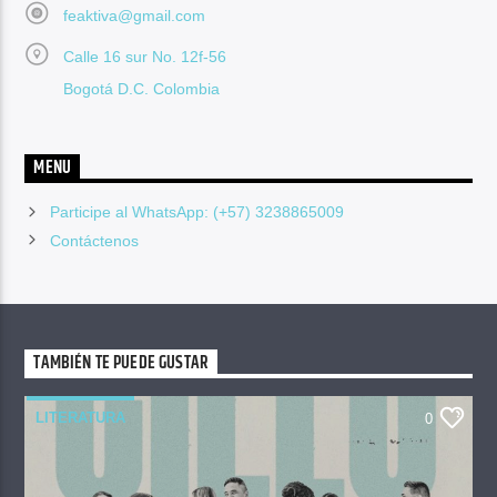
feaktiva@gmail.com
Calle 16 sur No. 12f-56
Bogotá D.C. Colombia
MENU
Participe al WhatsApp: (+57) 3238865009
Contáctenos
TAMBIÉN TE PUEDE GUSTAR
LITERATURA
0