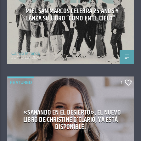
MIEL SAN MARCOS CELEBRA 25 AÑOS Y
LANZA SU LIBRO “COMO EN EL CIELO”
Camilo Miranda
JUNIO 23, 2026
FEATURED
1
«SANANDO EN EL DESIERTO», EL NUEVO
LIBRO DE CHRISTINE D’CLARIO, YA ESTÁ
DISPONIBLE.