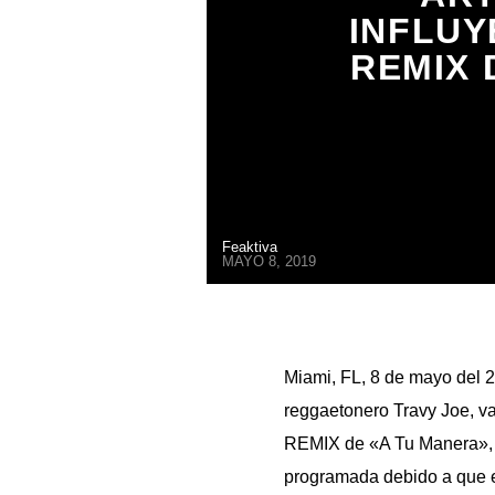
INFLUY
REMIX 
Feaktiva
MAYO 8, 2019
Miami, FL, 8 de mayo del 2
reggaetonero Travy Joe, var
REMIX de «A Tu Manera», t
programada debido a que el