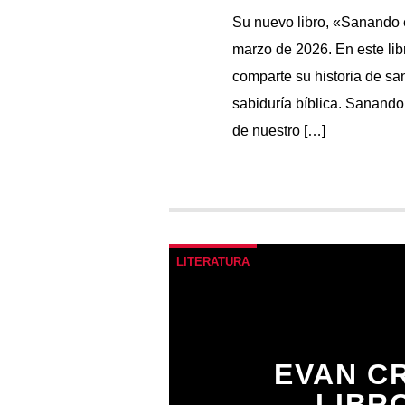
Su nuevo libro, «Sanando en
marzo de 2026. En este lib
comparte su historia de sa
1
sabiduría bíblica. Sanando 
de nuestro […]
LITERATURA
EVAN C
LIBR