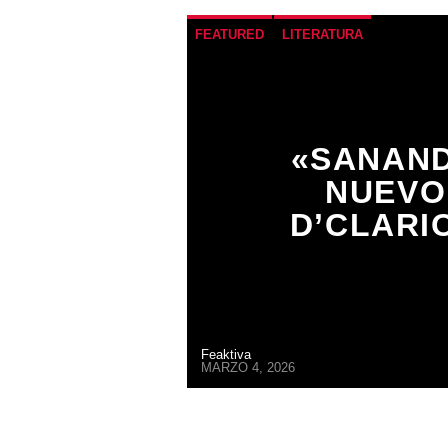
FEATURED
LITERATURA
«SANAND
NUEVO
D’CLARIO
Feaktiva
MARZO 4, 2026