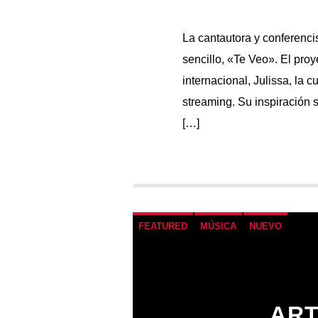
La cantautora y conferenci
sencillo, «Te Veo». El pro
internacional, Julissa, la c
streaming. Su inspiración s
[…]
FEATURED
MÚSICA
NUEVO
ART