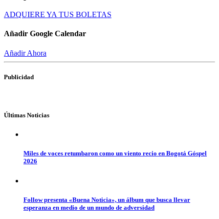
ADQUIERE YA TUS BOLETAS
Añadir Google Calendar
Añadir Ahora
Publicidad
Últimas Noticias
Miles de voces retumbaron como un viento recio en Bogotá Góspel
2026
Follow presenta «Buena Noticia», un álbum que busca llevar
esperanza en medio de un mundo de adversidad