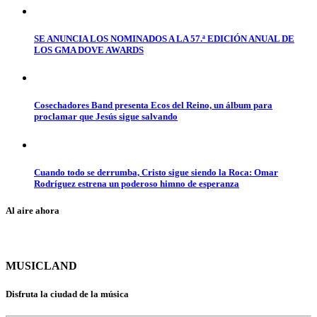
SE ANUNCIA LOS NOMINADOS A LA 57.ª EDICIÓN ANUAL DE
LOS GMA DOVE AWARDS
Cosechadores Band presenta Ecos del Reino, un álbum para
proclamar que Jesús sigue salvando
Cuando todo se derrumba, Cristo sigue siendo la Roca: Omar
Rodríguez estrena un poderoso himno de esperanza
Al aire ahora
MUSICLAND
Disfruta la ciudad de la música