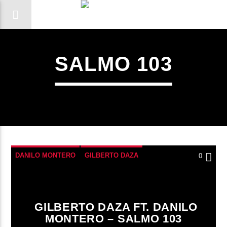
SALMO 103
DANILO MONTERO
GILBERTO DAZA
0
SALMO 103
GILBERTO DAZA FT. DANILO
CANCIÓN ACTUAL
MONTERO – SALMO 103
TÍTULO