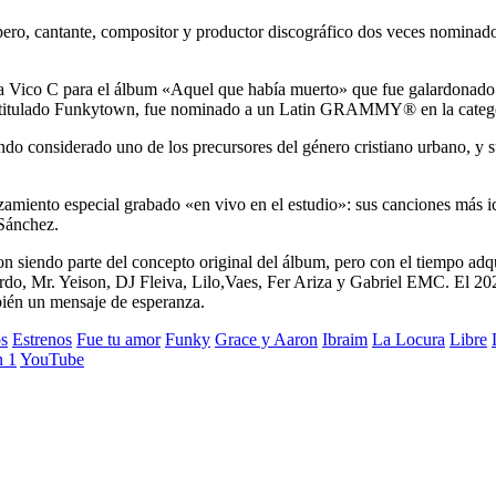
pero, cantante, compositor y productor discográfico dos veces nomin
a Vico C para el álbum «Aquel que había muerto» que fue galardonado
a, titulado Funkytown, fue nominado a un Latin GRAMMY® en la categor
do considerado uno de los precursores del género cristiano urbano, y su
amiento especial grabado «en vivo en el estudio»: sus canciones más ic
Sánchez.
ndo parte del concepto original del álbum, pero con el tiempo adquiri
o, Mr. Yeison, DJ Fleiva, Lilo,Vaes, Fer Ariza y Gabriel EMC. El 2025 
bién un mensaje de esperanza.
s
Estrenos
Fue tu amor
Funky
Grace y Aaron
Ibraim
La Locura
Libre
 1
YouTube