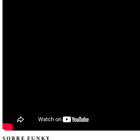
S O B R E F U N K Y