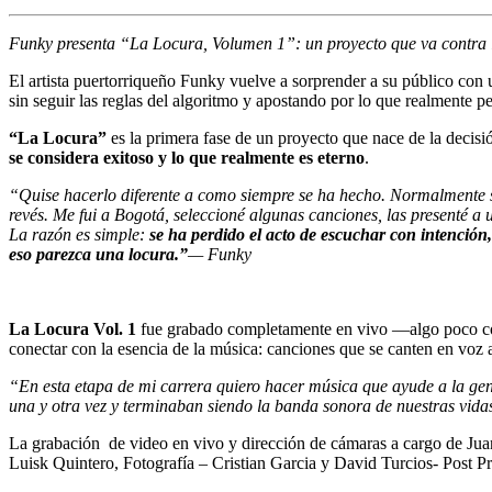
Funky presenta “La Locura, Volumen 1”: un proyecto que va contra la
El artista puertorriqueño Funky vuelve a sorprender a su público con
sin seguir las reglas del algoritmo y apostando por lo que realmente 
“La Locura”
es la primera fase de un proyecto que nace de la decisió
se considera exitoso y lo que realmente es eterno
.
“Quise hacerlo diferente a como siempre se ha hecho. Normalmente se 
revés. Me fui a Bogotá, seleccioné algunas canciones, las presenté 
La razón es simple:
se ha perdido el acto de escuchar con intención
eso parezca una locura.”
— Funky
La Locura Vol. 1
fue grabado completamente en vivo —algo poco com
conectar con la esencia de la música: canciones que se canten en voz a
“En esta etapa de mi carrera quiero hacer música que ayude a la gen
una y otra vez y terminaban siendo la banda sonora de nuestras vida
La grabación de video en vivo y dirección de cámaras a cargo de J
Luisk Quintero, Fotografía – Cristian Garcia y David Turcios- Post P