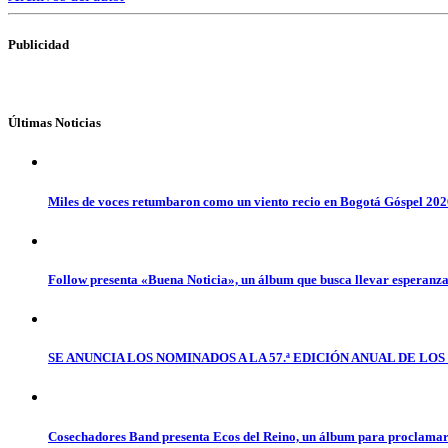
Publicidad
Últimas Noticias
Miles de voces retumbaron como un viento recio en Bogotá Góspel 20
Follow presenta «Buena Noticia», un álbum que busca llevar esperanz
SE ANUNCIA LOS NOMINADOS A LA 57.ª EDICIÓN ANUAL DE L
Cosechadores Band presenta Ecos del Reino, un álbum para proclamar 