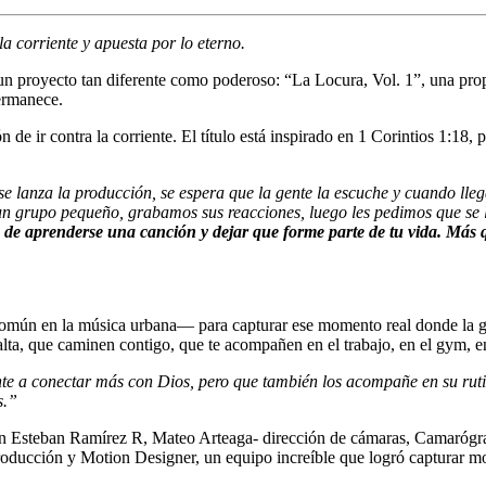
 corriente y apuesta por lo eterno.
 un proyecto tan diferente como poderoso: “La Locura, Vol. 1”, una pro
permanece.
n de ir contra la corriente. El título está inspirado en 1 Corintios 1:1
lanza la producción, se espera que la gente la escuche y cuando llega
a un grupo pequeño, grabamos sus reacciones, luego les pedimos que se
, de aprenderse una canción y dejar que forme parte de tu vida. Más
ún en la música urbana— para capturar ese momento real donde la gent
lta, que caminen contigo, que te acompañen en el trabajo, en el gym, en 
te a conectar más con Dios, pero que también los acompañe en su rutin
s.”
uan Esteban Ramírez R, Mateo Arteaga- dirección de cámaras, Camaró
roducción y Motion Designer, un equipo increíble que logró capturar mo