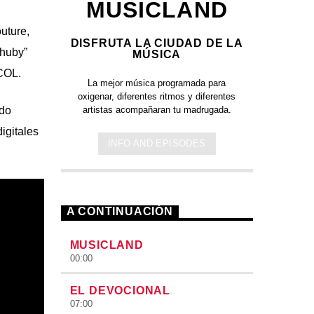
MUSICLAND
uture,
DISFRUTA LA CIUDAD DE LA
Chuby”
MÚSICA
 COL.
La mejor música programada para
oxigenar, diferentes ritmos y diferentes
artistas acompañaran tu madrugada.
ado
igitales
INFO AND EPISODES
A CONTINUACIÓN
MUSICLAND
00:00
EL DEVOCIONAL
07:00