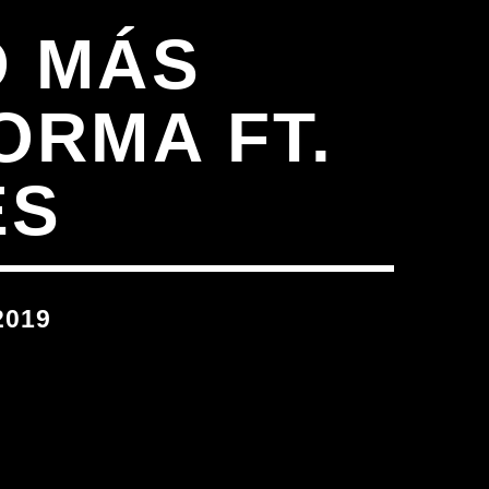
O MÁS
ORMA FT.
ES
2019