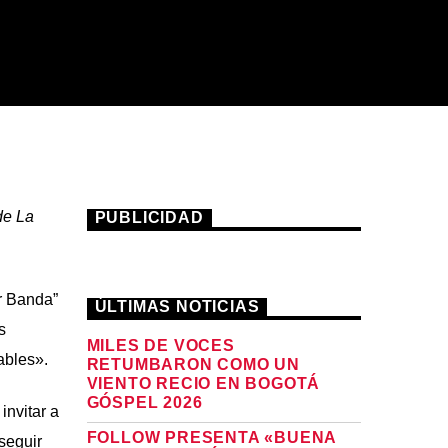
de La
PUBLICIDAD
r Banda”
ÚLTIMAS NOTICIAS
s
MILES DE VOCES
ables».
RETUMBARON COMO UN
VIENTO RECIO EN BOGOTÁ
GÓSPEL 2026
nvitar a
FOLLOW PRESENTA «BUENA
seguir