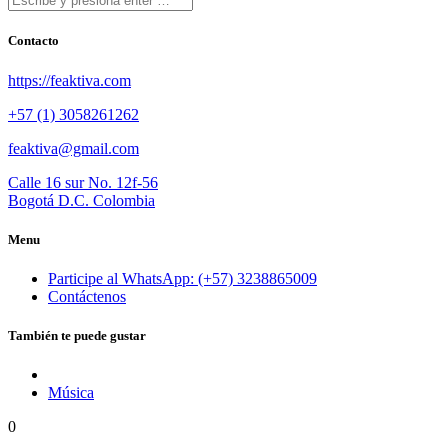
Contacto
https://feaktiva.com
+57 (1) 3058261262
feaktiva@gmail.com
Calle 16 sur No. 12f-56
Bogotá D.C. Colombia
Menu
Participe al WhatsApp: (+57) 3238865009
Contáctenos
También te puede gustar
Música
0