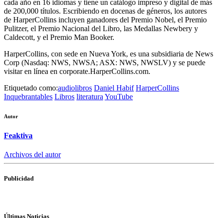
cada año en 16 idiomas y tiene un catálogo impreso y digital de más
de 200,000 títulos. Escribiendo en docenas de géneros, los autores
de HarperCollins incluyen ganadores del Premio Nobel, el Premio
Pulitzer, el Premio Nacional del Libro, las Medallas Newbery y
Caldecott, y el Premio Man Booker.
HarperCollins, con sede en Nueva York, es una subsidiaria de News
Corp (Nasdaq: NWS, NWSA; ASX: NWS, NWSLV) y se puede
visitar en línea en corporate.HarperCollins.com.
Etiquetado como:
audiolibros
Daniel Habif
HarperCollins
Inquebrantables
Libros
literatura
YouTube
Autor
Feaktiva
Archivos del autor
Publicidad
Últimas Noticias