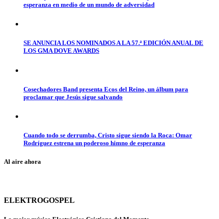
esperanza en medio de un mundo de adversidad
SE ANUNCIA LOS NOMINADOS A LA 57.ª EDICIÓN ANUAL DE
LOS GMA DOVE AWARDS
Cosechadores Band presenta Ecos del Reino, un álbum para
proclamar que Jesús sigue salvando
Cuando todo se derrumba, Cristo sigue siendo la Roca: Omar
Rodríguez estrena un poderoso himno de esperanza
Al aire ahora
ELEKTROGOSPEL