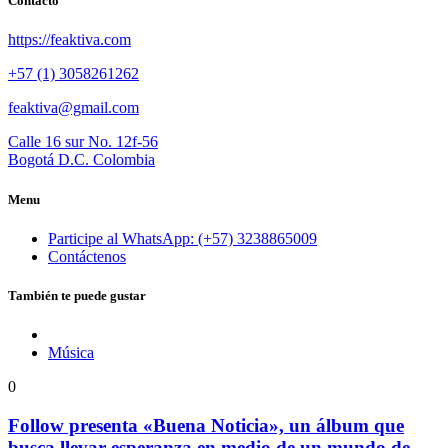
Contacto
https://feaktiva.com
+57 (1) 3058261262
feaktiva@gmail.com
Calle 16 sur No. 12f-56
Bogotá D.C. Colombia
Menu
Participe al WhatsApp: (+57) 3238865009
Contáctenos
También te puede gustar
Música
0
Follow presenta «Buena Noticia», un álbum que
busca llevar esperanza en medio de un mundo de