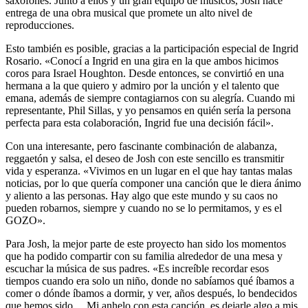
saxofones. Junto a ellos y un gran equipo de músicos, Josh hace
entrega de una obra musical que promete un alto nivel de
reproducciones.
Esto también es posible, gracias a la participación especial de Ingrid
Rosario. «Conocí a Ingrid en una gira en la que ambos hicimos
coros para Israel Houghton. Desde entonces, se convirtió en una
hermana a la que quiero y admiro por la unción y el talento que
emana, además de siempre contagiarnos con su alegría. Cuando mi
representante, Phil Sillas, y yo pensamos en quién sería la persona
perfecta para esta colaboración, Ingrid fue una decisión fácil».
Con una interesante, pero fascinante combinación de alabanza,
reggaetón y salsa, el deseo de Josh con este sencillo es transmitir
vida y esperanza. «Vivimos en un lugar en el que hay tantas malas
noticias, por lo que quería componer una canción que le diera ánimo
y aliento a las personas. Hay algo que este mundo y su caos no
pueden robarnos, siempre y cuando no se lo permitamos, y es el
GOZO».
Para Josh, la mejor parte de este proyecto han sido los momentos
que ha podido compartir con su familia alrededor de una mesa y
escuchar la música de sus padres. «Es increíble recordar esos
tiempos cuando era solo un niño, donde no sabíamos qué íbamos a
comer o dónde íbamos a dormir, y ver, años después, lo bendecidos
que hemos sido… Mi anhelo con esta canción, es dejarle algo a mis