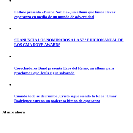
Follow presenta «Buena Noticia», un álbum que busca llevar
esperanza en medio de un mundo de adversidad
SE ANUNCIA LOS NOMINADOS A LA 57.ª EDICIÓN ANUAL DE
LOS GMA DOVE AWARDS
Cosechadores Band presenta Ecos del Reino, un álbum para
proclamar que Jesús sigue salvando
Cuando todo se derrumba, Cristo sigue siendo la Roca: Omar
Rodríguez estrena un poderoso himno de esperanza
Al aire ahora