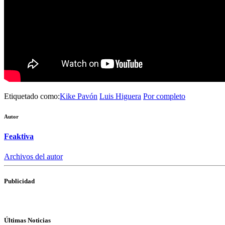
Etiquetado como:
Kike Pavón
Luis Higuera
Por completo
Autor
Feaktiva
Archivos del autor
Publicidad
Últimas Noticias