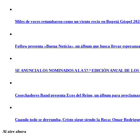
Miles de voces retumbaron como un viento recio en Bogotá Góspel 20
Follow presenta «Buena Noticia», un álbum que busca llevar esperanz
SE ANUNCIA LOS NOMINADOS A LA 57.ª EDICIÓN ANUAL DE L
Cosechadores Band presenta Ecos del Reino, un álbum para proclamar 
Cuando todo se derrumba, Cristo sigue siendo la Roca: Omar Rodrígue
Al aire ahora