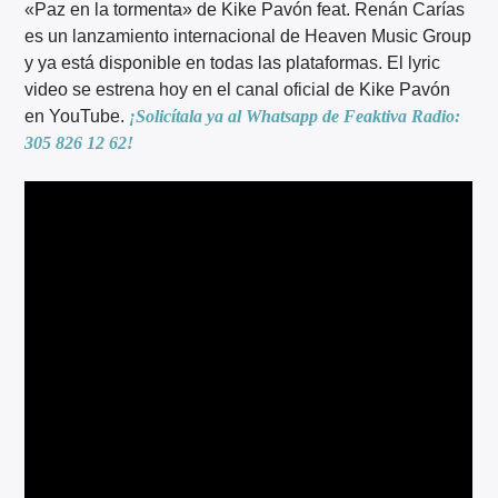
«Paz en la tormenta» de Kike Pavón feat. Renán Carías
es un lanzamiento internacional de Heaven Music Group
y ya está disponible en todas las plataformas. El lyric
video se estrena hoy en el canal oficial de Kike Pavón
en YouTube.
¡Solicítala ya al Whatsapp de Feaktiva Radio:
305 826 12 62!