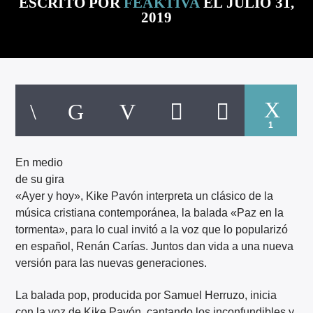
ESCRITO POR
FEAKTIVA
EL JULIO 31,
ARTISTA
2019
1
En medio
de su gira
«Ayer y hoy», Kike Pavón interpreta un clásico de la
música cristiana contemporánea, la balada «Paz en la
tormenta», para lo cual invitó a la voz que lo popularizó
en español, Renán Carías. Juntos dan vida a una nueva
versión para las nuevas generaciones.
La balada pop, producida por Samuel Herruzo, inicia
con la voz de Kike Pavón, cantando los inconfundibles y