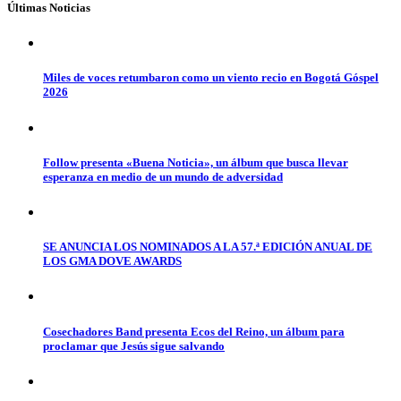
Últimas Noticias
Miles de voces retumbaron como un viento recio en Bogotá Góspel
2026
Follow presenta «Buena Noticia», un álbum que busca llevar
esperanza en medio de un mundo de adversidad
SE ANUNCIA LOS NOMINADOS A LA 57.ª EDICIÓN ANUAL DE
LOS GMA DOVE AWARDS
Cosechadores Band presenta Ecos del Reino, un álbum para
proclamar que Jesús sigue salvando