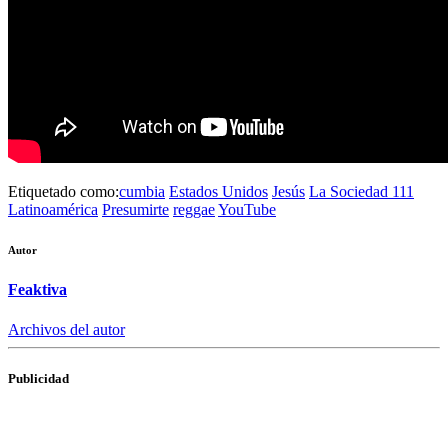
Etiquetado como:
cumbia
Estados Unidos
Jesús
La Sociedad 111
Latinoamérica
Presumirte
reggae
YouTube
Autor
Feaktiva
Archivos del autor
Publicidad