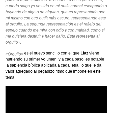
cuando salgo yo vestido en mi outfit normal escapando o
huyendo de algo o de alguien, que es representado por
mí mismo con otro outfit más oscuro, representando este
al orgullo. La segunda representación es el reflejo del
espejo cuando me mira con odio y con maldad, como si
me quisiera destruir y hacer daño. Este representa al
orgullo».
es el nuevo sencillo con el que
Liaz
viene
«Orgullo»
nutriendo su primer volumen, y a cada paso, es notable
la sapiencia bíblica aplicada a cada letra, lo que le da
valor agregado al pegadizo ritmo que impone en este
tema.