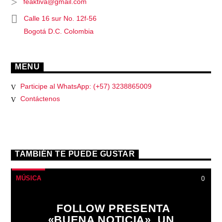
feaktiva@gmail.com
Calle 16 sur No. 12f-56
Bogotá D.C. Colombia
MENU
Participe al WhatsApp: (+57) 3238865009
Contáctenos
TAMBIÉN TE PUEDE GUSTAR
MÚSICA
0
FOLLOW PRESENTA
«BUENA NOTICIA», UN