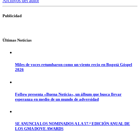
Archivos del autor
Publicidad
Últimas Noticias
Miles de voces retumbaron como un viento recio en Bogotá Góspel
2026
Follow presenta «Buena Noticia», un álbum que busca llevar
esperanza en medio de un mundo de adversidad
SE ANUNCIA LOS NOMINADOS A LA 57.ª EDICIÓN ANUAL DE
LOS GMA DOVE AWARDS