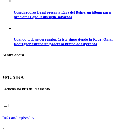
Cosechadores Band presenta Ecos del Reino, un álbum para
proclamar que Jesús sigue salvando
Cuando todo se derrumba, Cristo sigue siendo la Roca: Omar
Rodríguez estrena un poderoso himno de esperanza
Al aire ahora
+MUSIKA
Escucha los hits del momento
[...]
Info and episodes