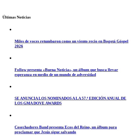
Últimas Noticias
Miles de voces retumbaron como un viento recio en Bogotá Góspel
2026
Follow presenta «Buena Noticia», un álbum que busca llevar
esperanza en medio de un mundo de adversidad
SE ANUNCIA LOS NOMINADOS A LA 57.ª EDICIÓN ANUAL DE
LOS GMA DOVE AWARDS
Cosechadores Band presenta Ecos del Reino, un álbum para
proclamar que Jesús sigue salvando