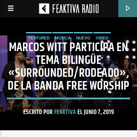
FEATURED
MÚSICA
NUEVO
VIDEO
MARCOS WITT PARTICIPA EN
TEMA BILINGÜE
«SURROUNDED/RODEADO»,
DE LA BANDA FREE WORSHIP
ESCRITO POR
FEAKTIVA
EL JUNIO 7, 2019
CANCIÓN ACTUAL
247