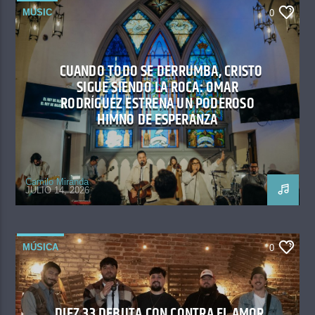
MUSIC
0
CUANDO TODO SE DERRUMBA, CRISTO
SIGUE SIENDO LA ROCA: OMAR
RODRÍGUEZ ESTRENA UN PODEROSO
HIMNO DE ESPERANZA
Camilo Miranda
JULIO 14, 2026
MÚSICA
0
DIEZ 33 DEBUTA CON CONTRA EL AMOR,