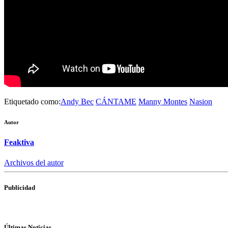
Etiquetado como:
Andy Bec
CÁNTAME
Manny Montes
Nasion
Autor
Feaktiva
Archivos del autor
Publicidad
Últimas Noticias