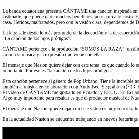
La banda ecuatoriana presenta CÁNTAME una canción inspirada en la his
lastimarte, que puede darte muchos beneficios, pero a un alto costo. 
casa. Heridos, maltratados, pero con la visión clara, dependemos de Di
La letra sale desde lo más profundo de la decepción y la desesperaci
“La canción de los hijos pródigos”.
CÁNTAME pertenece a la producción “SOMOS LA RAZA”, un álbum tot
amor a la música y la expresión que viene con ella.
El mensaje que Nasion quiere dejar con este tema, es que cuando lo es
importante. Por eso es “la canción de los hijos pródigos”.
Esta canción pertenece al género de Pop Urbano. Tiene la increíble t
también la música en colaboración con Andy Bec. Se grabó en 🇪🇨 E
El video de CÁNTAME fue grabado en Ecuador y EEUU. En Ecuador, co
Algo muy importante para resaltar es que el productor musical de Nas
El mensaje que Nasion quiere dejar con este video es muy sencillo, lo 
En la actualidad Nasion se encuentra trabajando en nuevos featuring