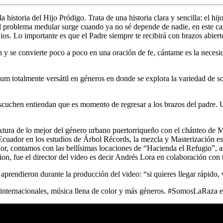
toria del Hijo Pródigo. Trata de una historia clara y sencilla: el hij
El problema medular surge cuando ya no sé depende de nadie, en este cas
os. Lo importante es que el Padre siempre te recibirá con brazos abiert
ón y se convierte poco a poco en una oración de fe, cántame es la neces
almente versátil en géneros en donde se explora la variedad de so
cuchen entiendan que es momento de regresar a los brazos del padre. Un
extura de lo mejor del género urbano puertorriqueño con el chánteo de
cuador en los estudios de Árbol Récords, la mezcla y Masterización e
ntamos con las bellísimas locaciones de “Hacienda el Refugio”, aqu
ion, fue el director del video es decir Andrés Lora en colaboración co
aprendieron durante la producción del video: “si quieres llegar rápido, 
s internacionales, música llena de color y más géneros. #SomosLaRaza 