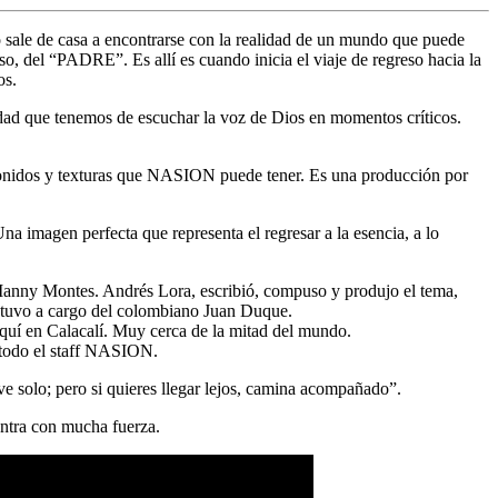
o sale de casa a encontrarse con la realidad de un mundo que puede
o, del “PADRE”. Es allí es cuando inicia el viaje de regreso hacia la
os.
idad que tenemos de escuchar la voz de Dios en momentos críticos.
nidos y texturas que NASION puede tener. Es una producción por
a imagen perfecta que representa el regresar a la esencia, a lo
 Manny Montes. Andrés Lora, escribió, compuso y produjo el tema,
stuvo a cargo del colombiano Juan Duque.
í en Calacalí. Muy cerca de la mitad del mundo.
n todo el staff NASION.
ve solo; pero si quieres llegar lejos, camina acompañado”.
entra con mucha fuerza.