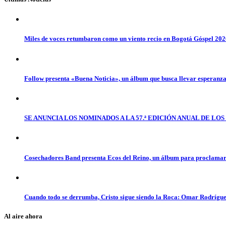
Miles de voces retumbaron como un viento recio en Bogotá Góspel 20
Follow presenta «Buena Noticia», un álbum que busca llevar esperanz
SE ANUNCIA LOS NOMINADOS A LA 57.ª EDICIÓN ANUAL DE L
Cosechadores Band presenta Ecos del Reino, un álbum para proclamar 
Cuando todo se derrumba, Cristo sigue siendo la Roca: Omar Rodrígue
Al aire ahora