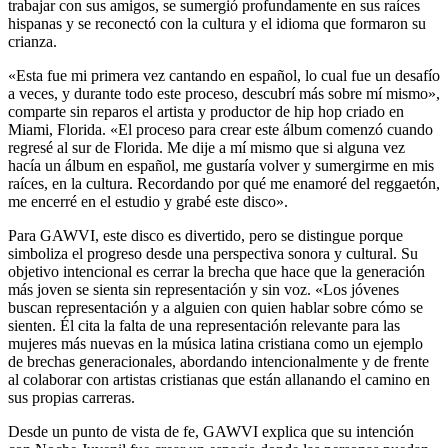
trabajar con sus amigos, se sumergió profundamente en sus raíces
hispanas y se reconectó con la cultura y el idioma que formaron su
crianza.
«Esta fue mi primera vez cantando en español, lo cual fue un desafío
a veces, y durante todo este proceso, descubrí más sobre mí mismo»,
comparte sin reparos el artista y productor de hip hop criado en
Miami, Florida. «El proceso para crear este álbum comenzó cuando
regresé al sur de Florida. Me dije a mí mismo que si alguna vez
hacía un álbum en español, me gustaría volver y sumergirme en mis
raíces, en la cultura. Recordando por qué me enamoré del reggaetón,
me encerré en el estudio y grabé este disco».
Para GAWVI, este disco es divertido, pero se distingue porque
simboliza el progreso desde una perspectiva sonora y cultural. Su
objetivo intencional es cerrar la brecha que hace que la generación
más joven se sienta sin representación y sin voz. «Los jóvenes
buscan representación y a alguien con quien hablar sobre cómo se
sienten. Él cita la falta de una representación relevante para las
mujeres más nuevas en la música latina cristiana como un ejemplo
de brechas generacionales, abordando intencionalmente y de frente
al colaborar con artistas cristianas que están allanando el camino en
sus propias carreras.
Desde un punto de vista de fe, GAWVI explica que su intención