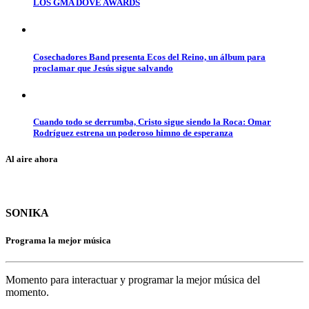
LOS GMA DOVE AWARDS
Cosechadores Band presenta Ecos del Reino, un álbum para
proclamar que Jesús sigue salvando
Cuando todo se derrumba, Cristo sigue siendo la Roca: Omar
Rodríguez estrena un poderoso himno de esperanza
Al aire ahora
SONIKA
Programa la mejor música
Momento para interactuar y programar la mejor música del
momento.