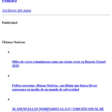
Feaktiva
Archivos del autor
Publicidad
Últimas Noticias
Miles de voces retumbaron como un viento recio en Bogotá Góspel
2026
Follow presenta «Buena Noticia», un álbum que busca llevar
esperanza en medio de un mundo de adversidad
SE ANUNCIA LOS NOMINADOS A LA 57.ª EDICIÓN ANUAL DE