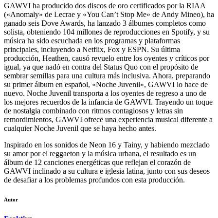
GAWVI ha producido dos discos de oro certificados por la RIAA
(«Anomaly» de Lecrae y «You Can’t Stop Me» de Andy Mineo), ha
ganado seis Dove Awards, ha lanzado 3 álbumes completos como
solista, obteniendo 104 millones de reproducciones en Spotify, y su
música ha sido escuchada en los programas y plataformas
principales, incluyendo a Netflix, Fox y ESPN. Su última
producción, Heathen, causó revuelo entre los oyentes y críticos por
igual, ya que nadó en contra del Status Quo con el propósito de
sembrar semillas para una cultura más inclusiva. Ahora, preparando
su primer álbum en español, «Noche Juvenil», GAWVI lo hace de
nuevo. Noche Juvenil transporta a los oyentes de regreso a uno de
los mejores recuerdos de la infancia de GAWVI. Trayendo un toque
de nostalgia combinado con ritmos contagiosos y letras sin
remordimientos, GAWVI ofrece una experiencia musical diferente a
cualquier Noche Juvenil que se haya hecho antes.
Inspirado en los sonidos de Neon 16 y Tainy, y habiendo mezclado
su amor por el reggaeton y la música urbana, el resultado es un
álbum de 12 canciones energéticas que reflejan el corazón de
GAWVI inclinado a su cultura e iglesia latina, junto con sus deseos
de desafiar a los problemas profundos con esta producción.
Autor