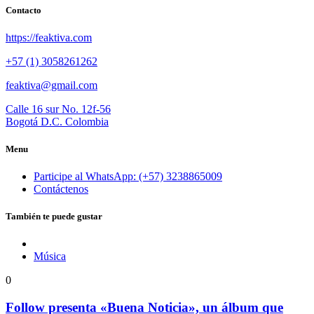
Contacto
https://feaktiva.com
+57 (1) 3058261262
feaktiva@gmail.com
Calle 16 sur No. 12f-56
Bogotá D.C. Colombia
Menu
Participe al WhatsApp: (+57) 3238865009
Contáctenos
También te puede gustar
Música
0
Follow presenta «Buena Noticia», un álbum que