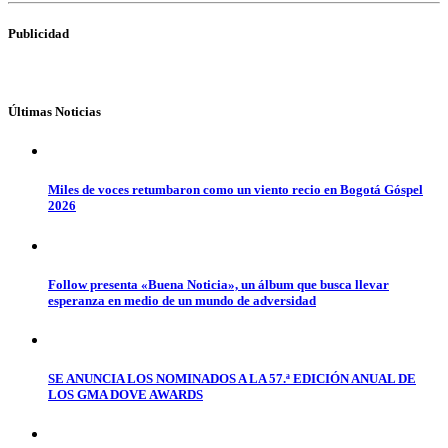
Publicidad
Últimas Noticias
Miles de voces retumbaron como un viento recio en Bogotá Góspel
2026
Follow presenta «Buena Noticia», un álbum que busca llevar
esperanza en medio de un mundo de adversidad
SE ANUNCIA LOS NOMINADOS A LA 57.ª EDICIÓN ANUAL DE
LOS GMA DOVE AWARDS