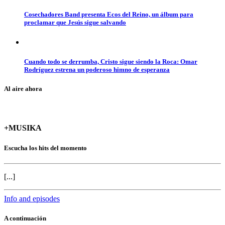
Cosechadores Band presenta Ecos del Reino, un álbum para
proclamar que Jesús sigue salvando
Cuando todo se derrumba, Cristo sigue siendo la Roca: Omar
Rodríguez estrena un poderoso himno de esperanza
Al aire ahora
+MUSIKA
Escucha los hits del momento
[...]
Info and episodes
A continuación