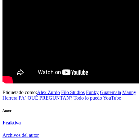
Etiquetado como:
Alex Zurdo
Filo Studios
Funky
Guatemala
Manny
Herrera
PA´ QUÉ PREGUNTAN?
Todo lo puedo
YouTube
Autor
Feaktiva
Archivos del autor