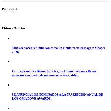
Publicidad
Últimas Noticias
Miles de voces retumbaron como un viento recio en Bogotá Góspel
2026
Follow presenta «Buena Noticia», un álbum que busca llevar
esperanza en medio de un mundo de adversidad
SE ANUNCIA LOS NOMINADOS A LA 57.ª EDICIÓN ANUAL DE
LOS GMA DOVE AWARDS