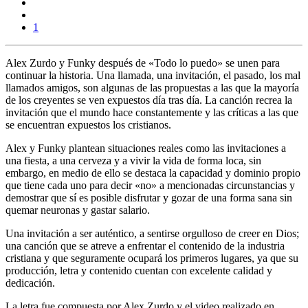
1
Alex Zurdo y Funky después de «Todo lo puedo» se unen para
continuar la historia. Una llamada, una invitación, el pasado, los mal
llamados amigos, son algunas de las propuestas a las que la mayoría
de los creyentes se ven expuestos día tras día. La canción recrea la
invitación que el mundo hace constantemente y las críticas a las que
se encuentran expuestos los cristianos.
Alex y Funky plantean situaciones reales como las invitaciones a
una fiesta, a una cerveza y a vivir la vida de forma loca, sin
embargo, en medio de ello se destaca la capacidad y dominio propio
que tiene cada uno para decir «no» a mencionadas circunstancias y
demostrar que sí es posible disfrutar y gozar de una forma sana sin
quemar neuronas y gastar salario.
Una invitación a ser auténtico, a sentirse orgulloso de creer en Dios;
una canción que se atreve a enfrentar el contenido de la industria
cristiana y que seguramente ocupará los primeros lugares, ya que su
producción, letra y contenido cuentan con excelente calidad y
dedicación.
La letra fue compuesta por Alex Zurdo y el video realizado en