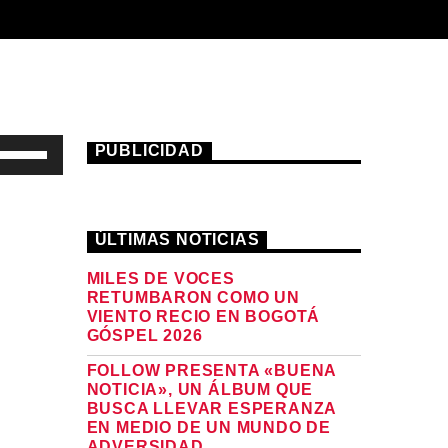
Utiliza
PUBLICIDAD
las
teclas
de
ÚLTIMAS NOTICIAS
flecha
MILES DE VOCES
RETUMBARON COMO UN
arriba/abajo
VIENTO RECIO EN BOGOTÁ
para
GÓSPEL 2026
aumentar
FOLLOW PRESENTA «BUENA
o
NOTICIA», UN ÁLBUM QUE
BUSCA LLEVAR ESPERANZA
disminuir
EN MEDIO DE UN MUNDO DE
ADVERSIDAD