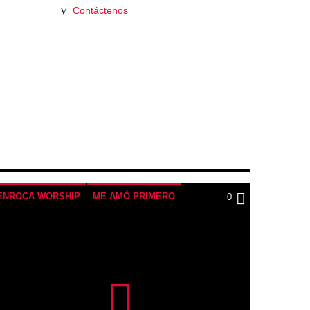
Contáctenos
ENROCA WORSHIP
ME AMÓ PRIMERO
0
YOUTUBE