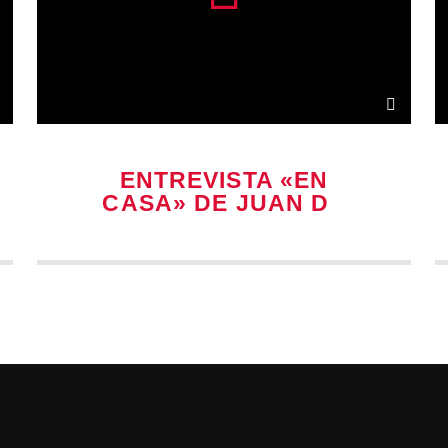
ENTREVISTA «EN
CASA» DE JUAN DE
MONTREAL Y WISE
THE GOLD PEN