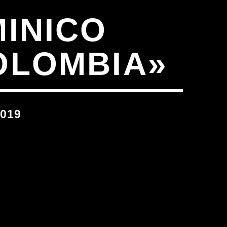
MINICO
OLOMBIA»
019