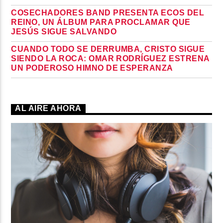
COSECHADORES BAND PRESENTA ECOS DEL
REINO, UN ÁLBUM PARA PROCLAMAR QUE
JESÚS SIGUE SALVANDO
CUANDO TODO SE DERRUMBA, CRISTO SIGUE
SIENDO LA ROCA: OMAR RODRÍGUEZ ESTRENA
UN PODEROSO HIMNO DE ESPERANZA
AL AIRE AHORA