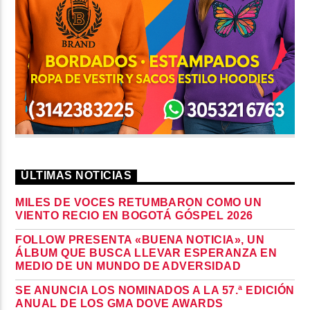
ÚLTIMAS NOTICIAS
MILES DE VOCES RETUMBARON COMO UN
VIENTO RECIO EN BOGOTÁ GÓSPEL 2026
FOLLOW PRESENTA «BUENA NOTICIA», UN
ÁLBUM QUE BUSCA LLEVAR ESPERANZA EN
MEDIO DE UN MUNDO DE ADVERSIDAD
SE ANUNCIA LOS NOMINADOS A LA 57.ª EDICIÓN
ANUAL DE LOS GMA DOVE AWARDS