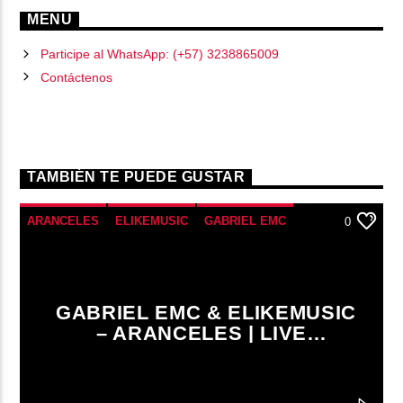
MENU
Participe al WhatsApp: (+57) 3238865009
Contáctenos
TAMBIÉN TE PUEDE GUSTAR
ARANCELES
ELIKEMUSIC
GABRIEL EMC
0
MÚSICA CRISTIANA
MÚSICA URBANA
VIDEOCLIPS
GABRIEL EMC & ELIKEMUSIC
– ARANCELES | LIVE
PERFORMANCE