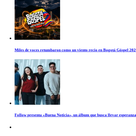
Miles de voces retumbaron como un viento recio en Bogotá Góspel 20
Follow presenta «Buena Noticia», un álbum que busca llevar esperanz