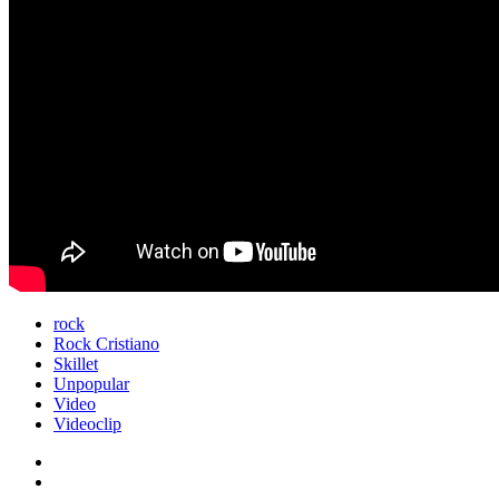
rock
Rock Cristiano
Skillet
Unpopular
Video
Videoclip