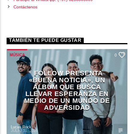
Contáctenos
TAMBIÉN TE PUEDE GUSTAR
MÚSICA
0
FOLLOW PRESENTA
«BUENA NOTICIA», UN
ÁLBUM QUE BUSCA
LLEVAR ESPERANZA EN
MEDIO DE UN MUNDO DE
ADVERSIDAD
Lucas Rock
JULIO 31, 2026