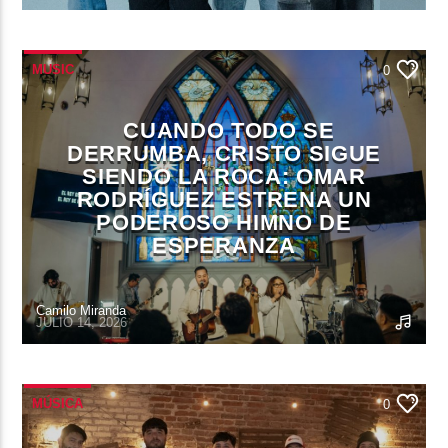
MUSIC
0
CUANDO TODO SE
DERRUMBA, CRISTO SIGUE
SIENDO LA ROCA: OMAR
RODRÍGUEZ ESTRENA UN
PODEROSO HIMNO DE
ESPERANZA
Camilo Miranda
JULIO 14, 2026
MÚSICA
0