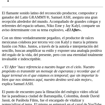
El flamante sonido latino del reconocido productor, compositor y
ganador del Latin GRAMMY
®, Samuel ASH, asegura una gran
recepción alrededor del mundo. Acompañado de grandes colegas y
referentes del espacio urbano, Niko Eme y Jay Kalyl, comparte un
aviso determinante con su tema explosivo,
«El After»
.
Con un ritmo verdaderamente pegadizo, el productor de raíces
mexicanas colabora por tercera vez con Kalyl y marca la primera
fusión con Niko. Juntos, a través de la autoría e interpretación del
sencillo, buscan amplificar su estilo y exponer una analogía positiva
del regalo de la vida, del presente, pero con una eternidad totalmente
invaluable e indescriptible.
«’
El After’ hace referencia a nuestro hogar en el cielo. Nuestro
propósito es transmitir un mensaje de esperanza y recordar que el
lugar terrenal en el que estamos es temporal; que sin importar lo
bien que nos sintamos aquí, nuestro destino será aún mejor
»
,
explica Samuel ASH.
El punto de encuentro para la filmación del enérgico video oficial
fue la paradisiaca ciudad de Barranquilla, Colombia, donde David
Jassir, de Parábola Films, fue el encargado de vitalizar y
potencializar el tema. El mismo se estrenará en el canal de YouTube