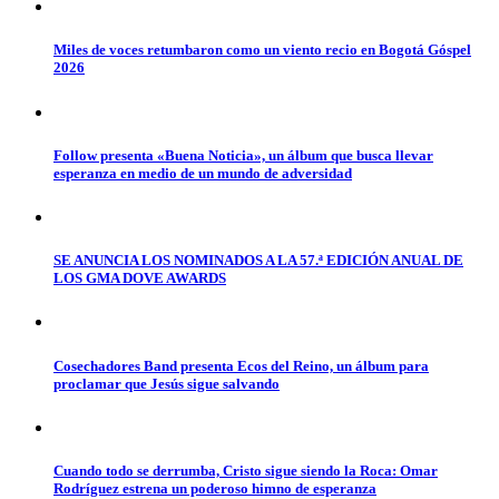
Miles de voces retumbaron como un viento recio en Bogotá Góspel
2026
Follow presenta «Buena Noticia», un álbum que busca llevar
esperanza en medio de un mundo de adversidad
SE ANUNCIA LOS NOMINADOS A LA 57.ª EDICIÓN ANUAL DE
LOS GMA DOVE AWARDS
Cosechadores Band presenta Ecos del Reino, un álbum para
proclamar que Jesús sigue salvando
Cuando todo se derrumba, Cristo sigue siendo la Roca: Omar
Rodríguez estrena un poderoso himno de esperanza