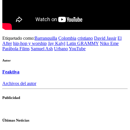
Etiquetado como:
Barranquilla
Colombia
cristiano
David Jassir
El
After
hip-hop y worship
Jay Kalyl
Latin GRAMMY
Niko Eme
Parábola Films
Samuel Ash
Urbano
YouTube
Autor
Feaktiva
Archivos del autor
Publicidad
Últimas Noticias