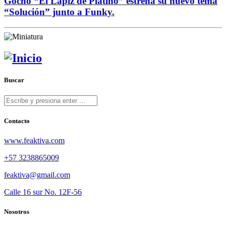
Gocho “El Lápiz de Platino” estrena su nuevo tema
“Solución” junto a Funky.
Buscar
Contacto
www.feaktiva.com
+57 3238865009
feaktiva@gmail.com
Calle 16 sur No. 12F-56
Nosotros