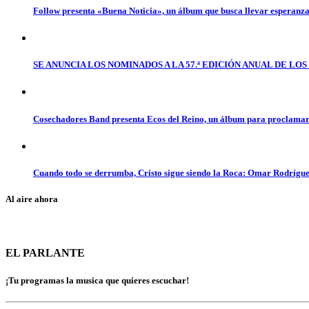
Follow presenta «Buena Noticia», un álbum que busca llevar esperanz
SE ANUNCIA LOS NOMINADOS A LA 57.ª EDICIÓN ANUAL DE L
Cosechadores Band presenta Ecos del Reino, un álbum para proclamar 
Cuando todo se derrumba, Cristo sigue siendo la Roca: Omar Rodrígue
Al aire ahora
EL PARLANTE
¡Tu programas la musica que quieres escuchar!