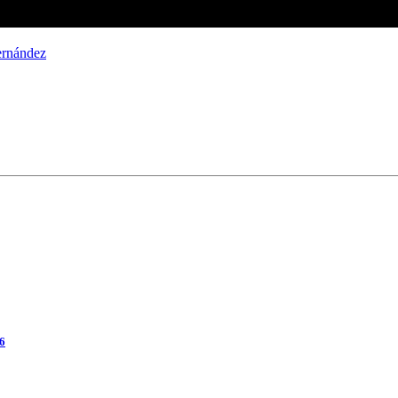
rnández
26