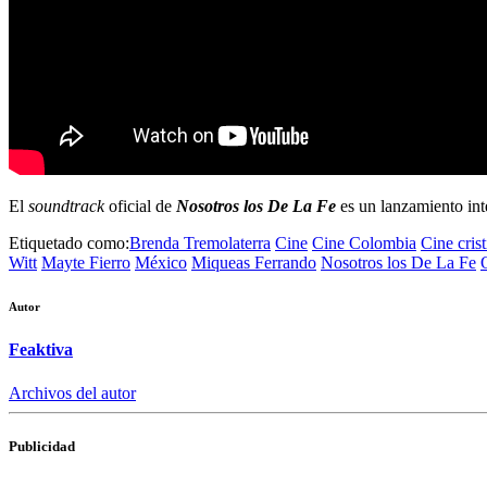
El
soundtrack
oficial de
Nosotros los De La Fe
es un lanzamiento int
Etiquetado como:
Brenda Tremolaterra
Cine
Cine Colombia
Cine cris
Witt
Mayte Fierro
México
Miqueas Ferrando
Nosotros los De La Fe
Autor
Feaktiva
Archivos del autor
Publicidad