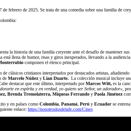
7 de febrero de 2025. Se trata de una comedia sobre una familia de creye
 Colombia:
ta la historia de una familia creyente ante el desafío de mantener sus 
está llena de humor, risas y giros inesperados, llevando a la audiencia
Monterrubio
componen el elenco principal.
 de clásicos cristianos interpretados por destacados artistas, añadiendo
go de
Marcelo Núñez
y
Lian Duarte.
La colección musical incluye una
Cabe destacar que este último, interpretado por
Marcos Witt,
es la can
orarte en espíritu y en verdad, yo quiero ser Señor, un adorador»,
pro
uez, Brenda Tremolaterra, Miqueas Ferrando
y
Paola Jiménez
comp
ito y en países como
Colombia
,
Panamá
,
Perú
y
Ecuador
se estren
iguiente enlace:
https://nosotroslosdelafe.com/Cines