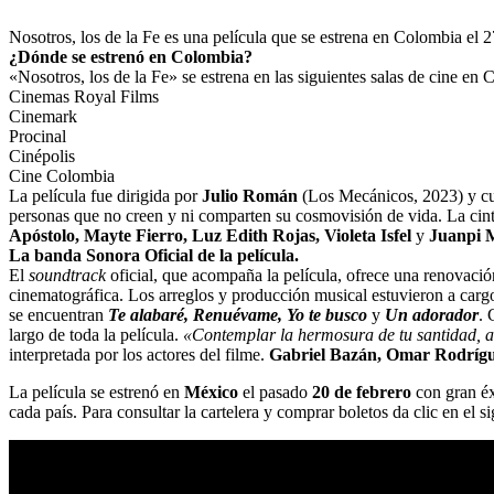
Nosotros, los de la Fe es una película que se estrena en Colombia el 2
¿Dónde se estrenó en Colombia?
«Nosotros, los de la Fe» se estrena en las siguientes salas de cine en
Cinemas Royal Films
Cinemark
Procinal
Cinépolis
Cine Colombia
La película fue dirigida por
Julio Román
(Los Mecánicos, 2023) y cuen
personas que no creen y ni comparten su cosmovisión de vida. La cinta 
Apóstolo, Mayte Fierro, Luz Edith Rojas, Violeta Isfel
y
Juanpi 
La banda Sonora Oficial de la película.
El
soundtrack
oficial, que acompaña la película, ofrece una renovación
cinematográfica. Los arreglos y producción musical estuvieron a car
se encuentran
Te alabaré, Renuévame, Yo te busco
y
Un adorador
. 
largo de toda la película.
«Contemplar la hermosura de tu santidad, ad
interpretada por los actores del filme.
Gabriel Bazán, Omar Rodríg
La película se estrenó en
México
el pasado
20 de febrero
con gran éx
cada país. Para consultar la cartelera y comprar boletos da clic en el s