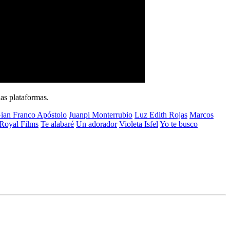
as plataformas.
ian Franco Apóstolo
Juanpi Monterrubio
Luz Edith Rojas
Marcos
Royal Films
Te alabaré
Un adorador
Violeta Isfel
Yo te busco