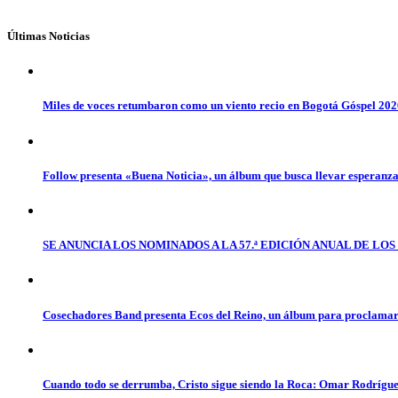
Últimas Noticias
Miles de voces retumbaron como un viento recio en Bogotá Góspel 20
Follow presenta «Buena Noticia», un álbum que busca llevar esperanz
SE ANUNCIA LOS NOMINADOS A LA 57.ª EDICIÓN ANUAL DE L
Cosechadores Band presenta Ecos del Reino, un álbum para proclamar 
Cuando todo se derrumba, Cristo sigue siendo la Roca: Omar Rodrígue