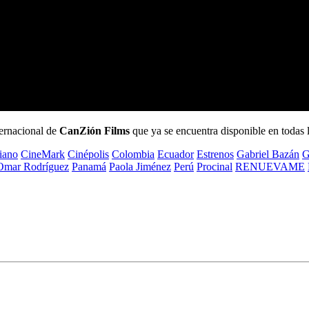
ernacional de
CanZión Films
que ya se encuentra disponible en todas l
tiano
CineMark
Cinépolis
Colombia
Ecuador
Estrenos
Gabriel Bazán
G
Omar Rodríguez
Panamá
Paola Jiménez
Perú
Procinal
RENUEVAME