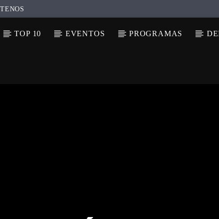
TENOS
TOP 10
EVENTOS
PROGRAMAS
DE
N ACTUAL
ULO
TA