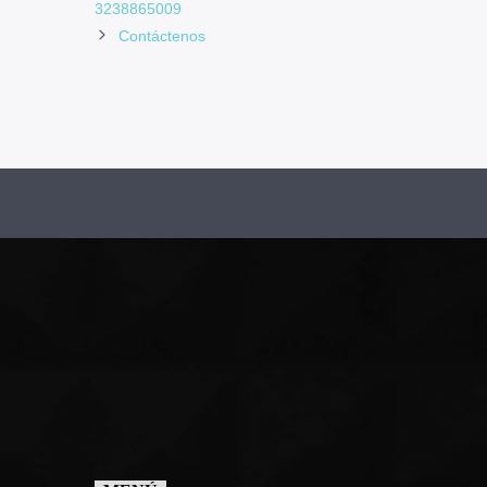
3238865009
Contáctenos