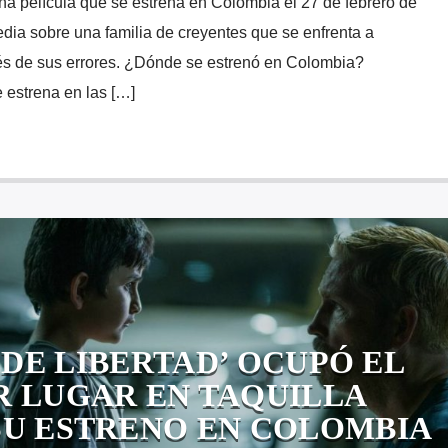
una película que se estrena en Colombia el 27 de febrero de
dia sobre una familia de creyentes que se enfrenta a
vés de sus errores. ¿Dónde se estrenó en Colombia?
 estrena en las […]
 DE LIBERTAD’ OCUPÓ EL
R LUGAR EN TAQUILLA
SU ESTRENO EN COLOMBIA