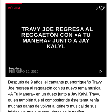
MÚSICA
0
TRAVY JOE REGRESA AL
REGGAETÓN CON «A TU
MANERA» JUNTO A JAY
KALYL
Feaktiva
FEBRERO 19, 2019
Después de 9 años, el cantante puertorriqueño Travy
Joe regresa al reggaetón con su nuevo tema musical
«A Tu Manera» en un dueto junto a Jay Kalyl. Travy,
quien también fue el compositor de éste tema, tenía
muchas ganas de volver al género musical de sus