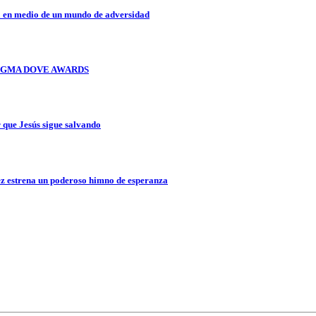
a en medio de un mundo de adversidad
OS GMA DOVE AWARDS
que Jesús sigue salvando
z estrena un poderoso himno de esperanza