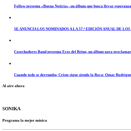
Follow presenta «Buena Noticia», un álbum que busca llevar esperanz
SE ANUNCIA LOS NOMINADOS A LA 57.ª EDICIÓN ANUAL DE L
Cosechadores Band presenta Ecos del Reino, un álbum para proclamar 
Cuando todo se derrumba, Cristo sigue siendo la Roca: Omar Rodrígue
Al aire ahora
SONIKA
Programa la mejor música