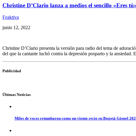
Christine D’Clario lanza a medios el sencillo «Eres tú
Feaktiva
junio 12, 2022
Christine D’Clario presenta la versión para radio del tema de adoraci
del que la cantante luchó contra la depresión posparto y la ansiedad. 
Publicidad
Últimas Noticias
Miles de voces retumbaron como un viento recio en Bogotá Góspel 20