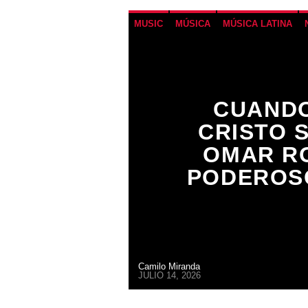
MUSIC
MÚSICA
MÚSICA LATINA
CUANDO
CRISTO 
OMAR R
PODEROS
Camilo Miranda
JULIO 14, 2026