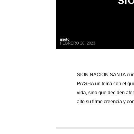
SI
jnieto
FEBRERO 20, 2023
SIÓN NACIÓN SANTA cumple 
PA’SHA un tema con el que 
vida, sino que deciden afe
alto su firme creencia y co