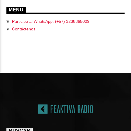
MENU
Participe al WhatsApp: (+57) 3238865009
Contáctenos
PÁGINAS
BUSCAR