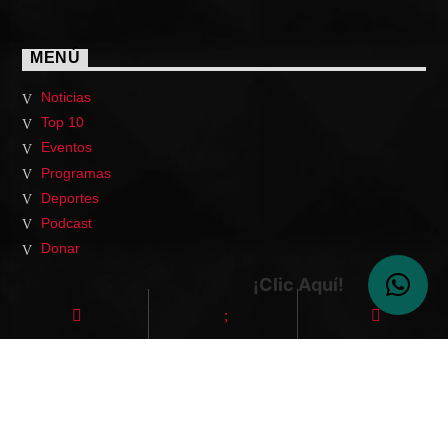
MENÚ
Noticias
Top 10
Eventos
Programas
Deportes
Podcast
Donar
¡Clic Aquí!
HOME
PODCAST
EVENTOS
VIDEOS
CONTACTO
NOTICIAS