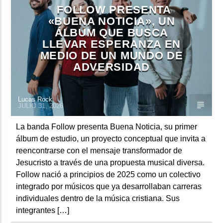
ARTISTA
FOLLOW PRESENTA
NUEVOS LANZAMIENTOS
«BUENA NOTICIA», UN
ÁLBUM QUE BUSCA
LLEVAR ESPERANZA EN
MEDIO DE UN MUNDO DE
ADVERSIDAD
Lucas Rock
JULIO 31, 2026
La banda Follow presenta Buena Noticia, su primer
álbum de estudio, un proyecto conceptual que invita a
reencontrarse con el mensaje transformador de
Jesucristo a través de una propuesta musical diversa.
Follow nació a principios de 2025 como un colectivo
integrado por músicos que ya desarrollaban carreras
individuales dentro de la música cristiana. Sus
integrantes […]