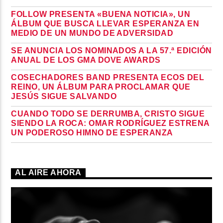
FOLLOW PRESENTA «BUENA NOTICIA», UN
ÁLBUM QUE BUSCA LLEVAR ESPERANZA EN
MEDIO DE UN MUNDO DE ADVERSIDAD
SE ANUNCIA LOS NOMINADOS A LA 57.ª EDICIÓN
ANUAL DE LOS GMA DOVE AWARDS
COSECHADORES BAND PRESENTA ECOS DEL
REINO, UN ÁLBUM PARA PROCLAMAR QUE
JESÚS SIGUE SALVANDO
CUANDO TODO SE DERRUMBA, CRISTO SIGUE
SIENDO LA ROCA: OMAR RODRÍGUEZ ESTRENA
UN PODEROSO HIMNO DE ESPERANZA
AL AIRE AHORA