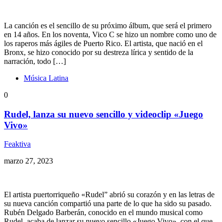
La canción es el sencillo de su próximo álbum, que será el primero
en 14 años. En los noventa, Vico C se hizo un nombre como uno de
los raperos más ágiles de Puerto Rico. El artista, que nació en el
Bronx, se hizo conocido por su destreza lírica y sentido de la
narración, todo […]
Música Latina
0
Rudel, lanza su nuevo sencillo y videoclip «Juego
Vivo»
Feaktiva
marzo 27, 2023
El artista puertorriqueño «Rudel” abrió su corazón y en las letras de
su nueva canción compartió una parte de lo que ha sido su pasado.
Rubén Delgado Barberán, conocido en el mundo musical como
Rudel, acaba de lanzar su nuevo sencillo «Juego Vivo», con el que