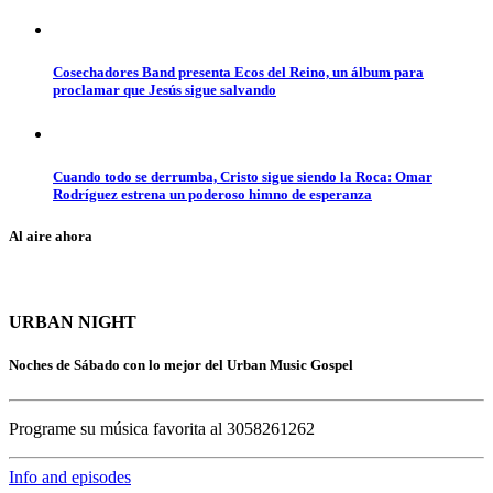
Cosechadores Band presenta Ecos del Reino, un álbum para
proclamar que Jesús sigue salvando
Cuando todo se derrumba, Cristo sigue siendo la Roca: Omar
Rodríguez estrena un poderoso himno de esperanza
Al aire ahora
URBAN NIGHT
Noches de Sábado con lo mejor del Urban Music Gospel
Programe su música favorita al 3058261262
Info and episodes