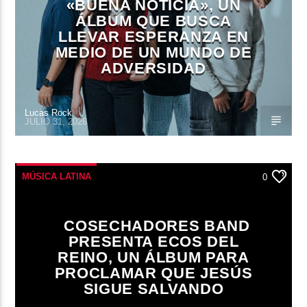
«BUENA NOTICIA», UN
ÁLBUM QUE BUSCA
LLEVAR ESPERANZA EN
MEDIO DE UN MUNDO DE
ADVERSIDAD
Lucas Rock
JULIO 31, 2026
MÚSICA LATINA
0
COSECHADORES BAND
PRESENTA ECOS DEL
REINO, UN ÁLBUM PARA
PROCLAMAR QUE JESÚS
SIGUE SALVANDO