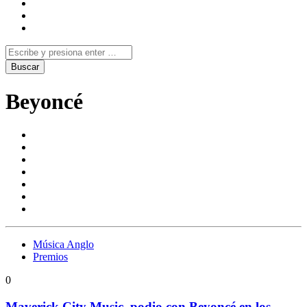
Beyoncé
Música Anglo
Premios
0
Maverick City Music, podio con Beyoncé en los