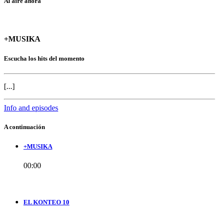
Al aire ahora
+MUSIKA
Escucha los hits del momento
[...]
Info and episodes
A continuación
+MUSIKA
00:00
EL KONTEO 10