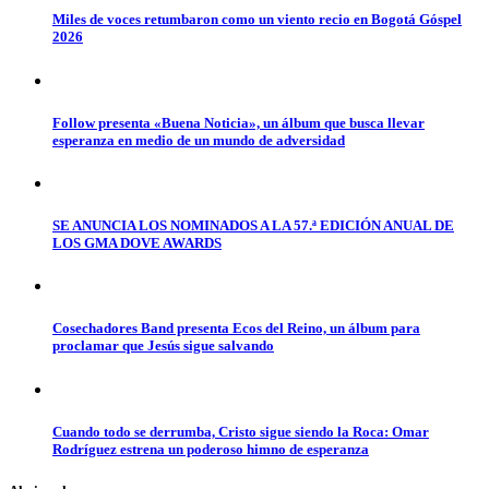
Miles de voces retumbaron como un viento recio en Bogotá Góspel
2026
Follow presenta «Buena Noticia», un álbum que busca llevar
esperanza en medio de un mundo de adversidad
SE ANUNCIA LOS NOMINADOS A LA 57.ª EDICIÓN ANUAL DE
LOS GMA DOVE AWARDS
Cosechadores Band presenta Ecos del Reino, un álbum para
proclamar que Jesús sigue salvando
Cuando todo se derrumba, Cristo sigue siendo la Roca: Omar
Rodríguez estrena un poderoso himno de esperanza