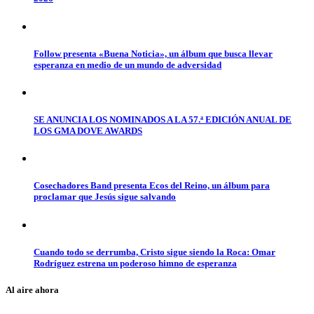
Follow presenta «Buena Noticia», un álbum que busca llevar
esperanza en medio de un mundo de adversidad
SE ANUNCIA LOS NOMINADOS A LA 57.ª EDICIÓN ANUAL DE
LOS GMA DOVE AWARDS
Cosechadores Band presenta Ecos del Reino, un álbum para
proclamar que Jesús sigue salvando
Cuando todo se derrumba, Cristo sigue siendo la Roca: Omar
Rodríguez estrena un poderoso himno de esperanza
Al aire ahora