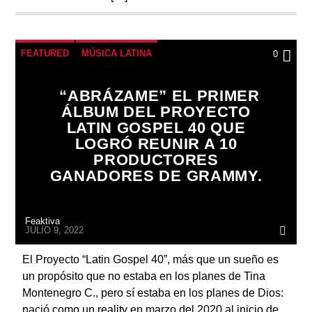
FEATURED
MÚSICA LATINA
0
“ABRÁZAME” EL PRIMER
ÁLBUM DEL PROYECTO
LATIN GOSPEL 40 QUE
LOGRÓ REUNIR A 10
PRODUCTORES
GANADORES DE GRAMMY.
Feaktiva
JULIO 9, 2022
El Proyecto “Latin Gospel 40”, más que un sueño es
un propósito que no estaba en los planes de Tina
Montenegro C., pero sí estaba en los planes de Dios:
nació como un reality en marzo del 2020 al inicio de