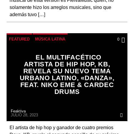
musical de esta versión es FleivaMusic quien, no
solamente hizo los arreglos musicales, sino que
además tuvo […]
FEATURED
MÚSICA LATINA
0
EL MULTIFACÉTICO
ARTISTA DE HIP HOP, KB,
REVELA SU NUEVO TEMA
URBANO LATINO, «DANZA»,
FEAT. NIKO EME & CARDEC
DRUMS
Feaktiva
JULIO 28, 2023
El artista de hip hop y ganador de cuatro premios