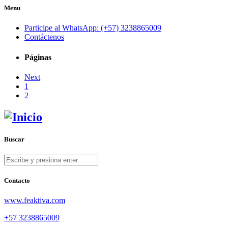
Menu
Participe al WhatsApp: (+57) 3238865009
Contáctenos
Páginas
Next
1
2
Buscar
Contacto
www.feaktiva.com
+57 3238865009