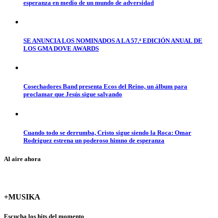
esperanza en medio de un mundo de adversidad
SE ANUNCIA LOS NOMINADOS A LA 57.ª EDICIÓN ANUAL DE
LOS GMA DOVE AWARDS
Cosechadores Band presenta Ecos del Reino, un álbum para
proclamar que Jesús sigue salvando
Cuando todo se derrumba, Cristo sigue siendo la Roca: Omar
Rodríguez estrena un poderoso himno de esperanza
Al aire ahora
+MUSIKA
Escucha los hits del momento