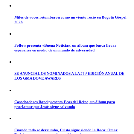
Miles de voces retumbaron como un viento recio en Bogotá Góspel
2026
Follow presenta «Buena Noticia», un álbum que busca llevar
esperanza en medio de un mundo de adversidad
SE ANUNCIA LOS NOMINADOS A LA 57.ª EDICIÓN ANUAL DE
LOS GMA DOVE AWARDS
Cosechadores Band presenta Ecos del Reino, un álbum para
proclamar que Jesús sigue salvando
Cuando todo se derrumba, Cristo sigue siendo la Roca: Omar