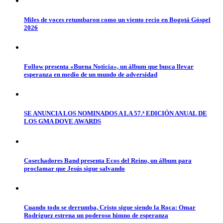
Miles de voces retumbaron como un viento recio en Bogotá Góspel
2026
Follow presenta «Buena Noticia», un álbum que busca llevar
esperanza en medio de un mundo de adversidad
SE ANUNCIA LOS NOMINADOS A LA 57.ª EDICIÓN ANUAL DE
LOS GMA DOVE AWARDS
Cosechadores Band presenta Ecos del Reino, un álbum para
proclamar que Jesús sigue salvando
Cuando todo se derrumba, Cristo sigue siendo la Roca: Omar
Rodríguez estrena un poderoso himno de esperanza