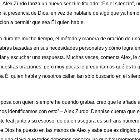
Alex Zurdo lanza un nuevo sencillo titulado: “En el silencio”, 
e la presencia de Dios, en vez de hablarle de algo que ya hemo
ción a permitir que sea Él quien hable.
mo durante mucho tiempo, el método y manera de oración de un
labras basadas en sus necesidades personales y cómo logra e
allar y escuchar una respuesta. Muchas veces, comenta Alex, le
nuestras oraciones, pero muy pocas le preguntamos qué es lo 
Él quien hable y nosotros callar, tan sólo buscarlo en el silen
sposa con quien siempre he querido grabar, creo que le añade 
 nos identificamos con esto” – Alex Zurdo. Dennise cuenta que 
ste feat junto a su esposo, de quien asegura es su Fans número
que Dios ha puesto en las manos de Alex y sabe que es dirigido p
a de una clave que todos debemos conocer, ya que hay momento