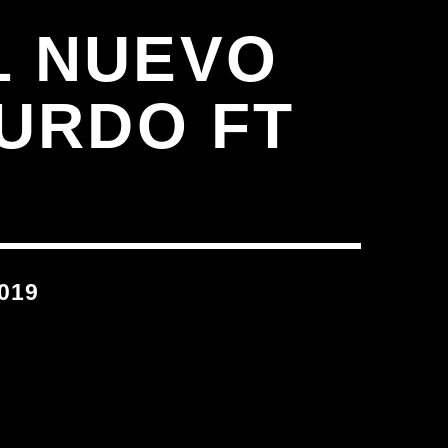
L NUEVO
ZURDO FT
019