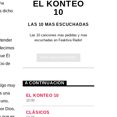
EL KONTEO
una
10
s dicho
LAS 10 MAS ESCUCHADAS
a
Las 10 canciones mas pedidas y mas
ntender
escuchadas en Feaktiva Radio!
 decimos
que Él
INFO AND EPISODES
cio de
A CONTINUACIÓN
algo muy
es una
EL KONTEO 10
10:00
 uno,
or Dios.
CLÁSICOS
s que es