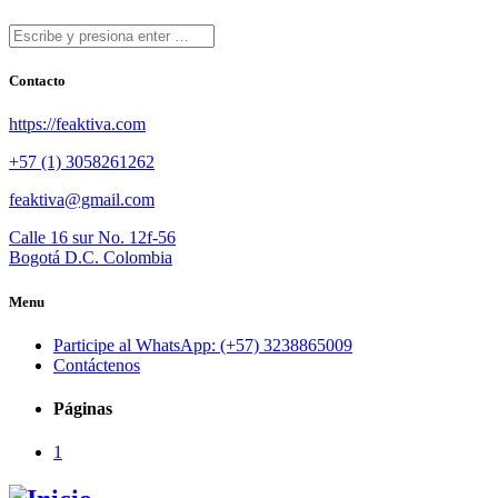
Contacto
https://feaktiva.com
+57 (1) 3058261262
feaktiva@gmail.com
Calle 16 sur No. 12f-56
Bogotá D.C. Colombia
Menu
Participe al WhatsApp: (+57) 3238865009
Contáctenos
Páginas
1