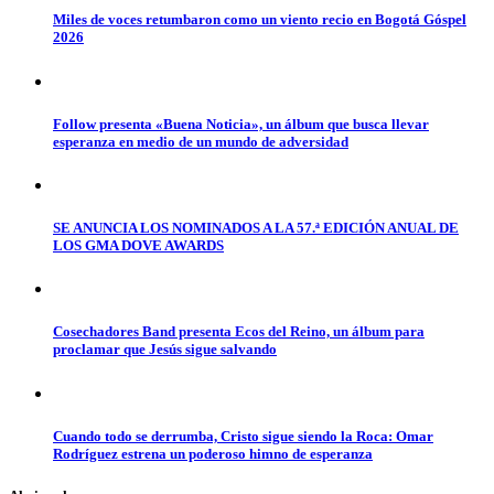
Miles de voces retumbaron como un viento recio en Bogotá Góspel
2026
Follow presenta «Buena Noticia», un álbum que busca llevar
esperanza en medio de un mundo de adversidad
SE ANUNCIA LOS NOMINADOS A LA 57.ª EDICIÓN ANUAL DE
LOS GMA DOVE AWARDS
Cosechadores Band presenta Ecos del Reino, un álbum para
proclamar que Jesús sigue salvando
Cuando todo se derrumba, Cristo sigue siendo la Roca: Omar
Rodríguez estrena un poderoso himno de esperanza