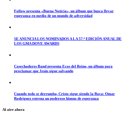
Follow presenta «Buena Noticia», un álbum que busca llevar
esperanza en medio de un mundo de adversidad
SE ANUNCIA LOS NOMINADOS A LA 57.ª EDICIÓN ANUAL DE
LOS GMA DOVE AWARDS
Cosechadores Band presenta Ecos del Reino, un álbum para
proclamar que Jesús sigue salvando
Cuando todo se derrumba, Cristo sigue siendo la Roca: Omar
Rodríguez estrena un poderoso himno de esperanza
Al aire ahora