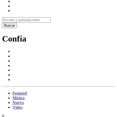
Confía
Featured
Música
Nuevo
Video
0