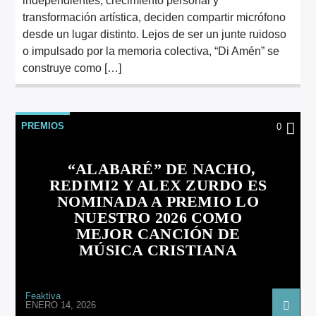
independientes, crecimiento personal y
transformación artística, deciden compartir micrófono
desde un lugar distinto. Lejos de ser un junte ruidoso
o impulsado por la memoria colectiva, “Di Amén” se
construye como […]
PREMIOS
0
“ALABARÉ” DE NACHO,
REDIMI2 Y ALEX ZURDO ES
NOMINADA A PREMIO LO
NUESTRO 2026 COMO
MEJOR CANCIÓN DE
MÚSICA CRISTIANA
Feaktiva
ENERO 14, 2026