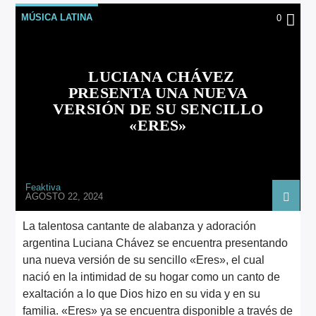
MÚSICA LATINA
0
LUCIANA CHÁVEZ
PRESENTA UNA NUEVA
VERSIÓN DE SU SENCILLO
«ERES»
Feaktiva
AGOSTO 22, 2024
La talentosa cantante de alabanza y adoración
argentina Luciana Chávez se encuentra presentando
una nueva versión de su sencillo «Eres», el cual
nació en la intimidad de su hogar como un canto de
exaltación a lo que Dios hizo en su vida y en su
familia. «Eres» ya se encuentra disponible a través de