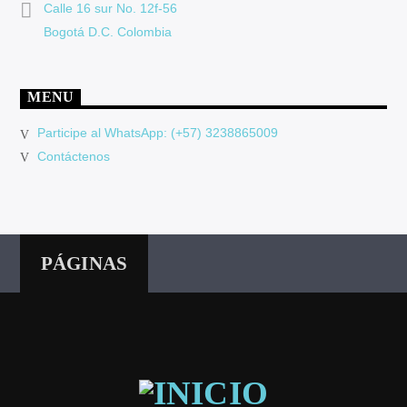
Calle 16 sur No. 12f-56
Bogotá D.C. Colombia
MENU
Participe al WhatsApp: (+57) 3238865009
Contáctenos
PÁGINAS