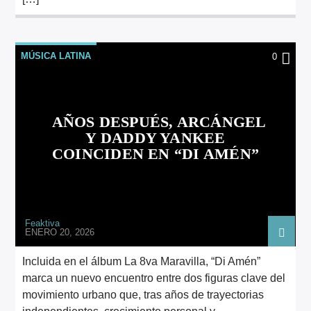
MÚSICA LATINA
0
AÑOS DESPUÉS, ARCÁNGEL
Y DADDY YANKEE
COINCIDEN EN “DI AMÉN”
Feaktiva
ENERO 20, 2026
Incluida en el álbum La 8va Maravilla, “Di Amén”
marca un nuevo encuentro entre dos figuras clave del
movimiento urbano que, tras años de trayectorias