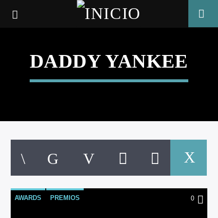
DADDY YANKEE
CANCIÓN ACTUAL
AWARDS
PREMIOS
0
TÍTULO