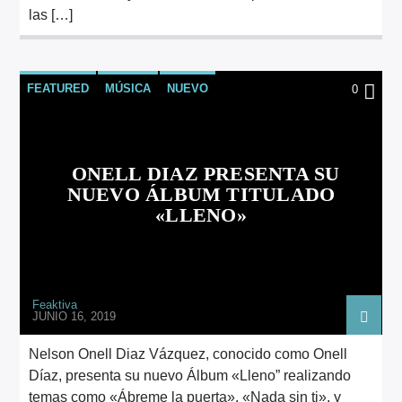
las […]
FEATURED
MÚSICA
NUEVO
0
ONELL DIAZ PRESENTA SU
NUEVO ÁLBUM TITULADO
«LLENO»
Feaktiva
JUNIO 16, 2019
Nelson Onell Diaz Vázquez, conocido como Onell
Díaz, presenta su nuevo Álbum «Lleno” realizando
temas como «Ábreme la puerta», «Nada sin ti», y