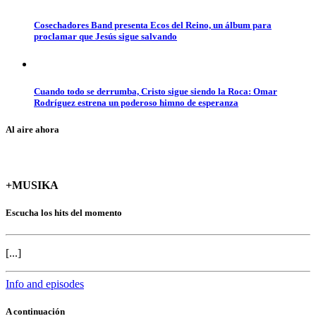
Cosechadores Band presenta Ecos del Reino, un álbum para
proclamar que Jesús sigue salvando
Cuando todo se derrumba, Cristo sigue siendo la Roca: Omar
Rodríguez estrena un poderoso himno de esperanza
Al aire ahora
+MUSIKA
Escucha los hits del momento
[...]
Info and episodes
A continuación