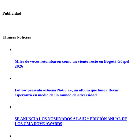
Publicidad
Últimas Noticias
Miles de voces retumbaron como un viento recio en Bogotá Góspel
2026
Follow presenta «Buena Noticia», un álbum que busca llevar
esperanza en medio de un mundo de adversidad
SE ANUNCIA LOS NOMINADOS A LA 57.ª EDICIÓN ANUAL DE
LOS GMA DOVE AWARDS