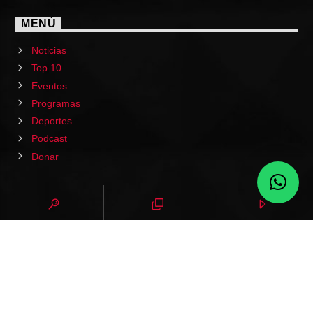
MENÚ
Noticias
Top 10
Eventos
Programas
Deportes
Podcast
Donar
HOME
PODCAST
EVENTOS
VIDEOS
CONTACTO
NOTICIAS