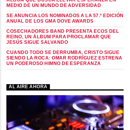
MEDIO DE UN MUNDO DE ADVERSIDAD
SE ANUNCIA LOS NOMINADOS A LA 57.ª EDICIÓN
ANUAL DE LOS GMA DOVE AWARDS
COSECHADORES BAND PRESENTA ECOS DEL
REINO, UN ÁLBUM PARA PROCLAMAR QUE
JESÚS SIGUE SALVANDO
CUANDO TODO SE DERRUMBA, CRISTO SIGUE
SIENDO LA ROCA: OMAR RODRÍGUEZ ESTRENA
UN PODEROSO HIMNO DE ESPERANZA
AL AIRE AHORA