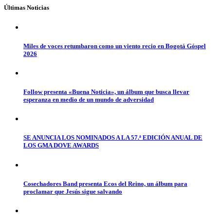
Últimas Noticias
Miles de voces retumbaron como un viento recio en Bogotá Góspel
2026
Follow presenta «Buena Noticia», un álbum que busca llevar
esperanza en medio de un mundo de adversidad
SE ANUNCIA LOS NOMINADOS A LA 57.ª EDICIÓN ANUAL DE
LOS GMA DOVE AWARDS
Cosechadores Band presenta Ecos del Reino, un álbum para
proclamar que Jesús sigue salvando